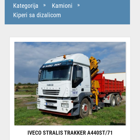
»
»
Kategorija
Kamioni
Kiperi sa dizalicom
IVECO STRALIS TRAKKER A440ST/71