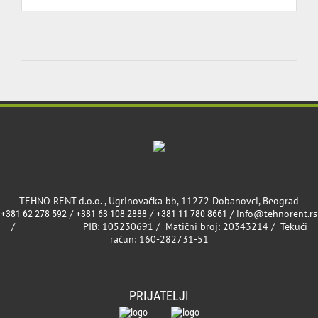
TEHNO RENT d.o.o. , Ugrinovačka bb, 11272 Dobanovci, Beograd
/
/
/ info@tehnorent.rs
+381 62 278 592
+381 63 108 2888
+381 11 780 8661
/ PIB: 105230691 / Matični broj: 20343214 / Tekući
račun: 160-282731-51
PRIJATELJI