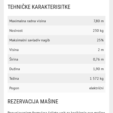
TEHNIČKE KARAKTERISITKE
Maximalna radna visina
7,80 m
Nosivost
230 kg
Maksimalni savladiv nagib
25%
Visina
2 m
Širina
0,76 m
Dužina
1,90 m
Težina
1 572 kg
Pogon
električni
REZERVACIJA MAŠINE
Popunjavanjem formulara šaljete upit za korišćenje ove mašine,