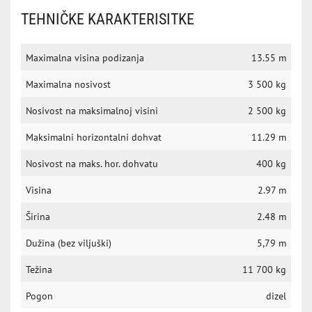
TEHNIČKE KARAKTERISITKE
Maximalna visina podizanja
13.55 m
Maximalna nosivost
3 500 kg
Nosivost na maksimalnoj visini
2 500 kg
Maksimalni horizontalni dohvat
11.29 m
Nosivost na maks. hor. dohvatu
400 kg
Visina
2.97 m
Širina
2.48 m
Dužina (bez viljuški)
5,79 m
Težina
11 700 kg
Pogon
dizel